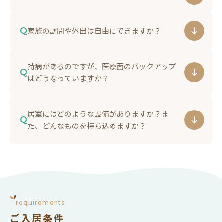
に相談に乗りますので、まずは気軽にお声がけく
し、安心の生活を支えます。食事・排泄・入浴な
ださい。
どの身体介護から、生活援助まで、ルールに縛ら
A
施設内の厨房で手作りした、栄養バランスの良い
Q
家族の訪問や外出は自由にできますか？
れすぎない、温かなサービスを大切にしていま
お食事を365日3食ご提供します。基本は食堂で皆
す。夜間も緊急時もすみやかに対応できる体制で
様と楽しく召し上がっていただきますが、お身体
A
はい。ご家族様の訪問時間に決まりはございませ
す。
持病があるのですが、医療面のバックアップ
の状態に合わせ、きざみ食やトロミ食、アレルギ
ん（玄関はオートロックにて施錠しておりますの
Q
はどうなっていますか？
ー対応なども可能です。
で、出入りはインターホンでお知らせくださ
A
い）。外出はご家族様やヘルパーの同行により可
医師・看護師・薬剤師が密に連携した、強固な医
居室にはどのような設備がありますか？ま
能です。大切な「その人らしさ」の続きとして、
療連携チームを構築しています。月1回の定期往
Q
た、どんなものを持ち込めますか？
これまでの暮らしに近い自由度を大切にしていま
診に加え、近隣の提携病院と24時間365日のバッ
A
す。
クアップ体制を整えており、医療依存度の高い方
全室個室で、私物家具・エアコン・トイレ・洗面
も安心してお過ごしいただけます。
台・ナースコールを完備しています。使い慣れた
家具やテレビなどをお持ち込みいただけますの
で、お気に入りのものに囲まれた、新しいお住ま
requirements
いとして整えていただけます。（※火元となるも
ご入居条件