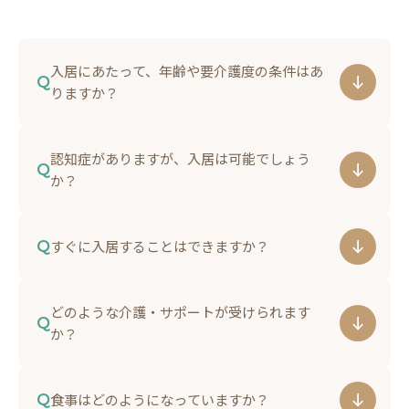
入居にあたって、年齢や要介護度の条件はあ
Q
りますか？
A
原則として65歳以上で、要支援・要介護認定を受
認知症がありますが、入居は可能でしょう
けている方（または申請中の方）が対象となりま
Q
か？
す。介護度が高い方でもご入居いただけますが、
A
常時医療行為が必要な場合は、お身体の状態に合
はい、可能です。他のご入居者様との共同生活に
Q
すぐに入居することはできますか？
わせて個別に相談・審査をさせていただきます。
支障がない方であれば、安心してお過ごしいただ
けます。施設玄関ドアはオートロック体制をとっ
A
はい。お問い合わせいただき、見学・面談・入居
どのような介護・サポートが受けられます
ておりますので、ご本人様の安全を守りながら、
審査を経て、その後ご契約となります。お急ぎの
Q
か？
自分らしく過ごせる環境を整えています。
場合や、具体的な時期が決まっていない場合で
A
も、専門スタッフが「第二の家族」のように親身
24時間365日、介護資格を持つスタッフが常駐
Q
食事はどのようになっていますか？