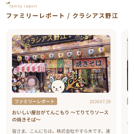
family report
ファミリーレポート / クラシアス野江
ファミリーレポート
2026.07.29
おいしい屋台がてんこもり ～てりてりソース
「
の焼きそば～
皆
皆さま、こんにちは。株式会社やすら木です。連
ラ